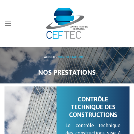
Skip
to
content
ACCUEIL
NOS PRESTATIONS
CONTRÔLE
TECHNIQUE DES
CONSTRUCTIONS
Le contrôle technique
des constructions vise à